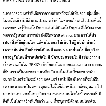
คาดหวังว่าจะต้องเห็นอะไรมากมายขนาดนั้น
นอกจากความเศร้าที่เกิดจากความคาดหวังจะได้เห็นความสุ่มเสี่ยง
ในหนังแล้ว ยังมีคำถามประเภทว่าทำไมคนจะต้องสนใจประเด็นนี้
เพราะคนจะรู้จักแต่โรฮิงญา แต่ไม่ได้มีแค่โรฮิงญาไงที่ได้รับผลกระ
ทบจากรัฐบาลทหารพม่า ยังมีอีกหลาย ethnics มาก
การได้นำ
เสนอสิ่งที่มีอยู่บนโลกแต่คนไม่มอง ไม่เห็น ไม่รู้ มันน่าทำกว่า
เพราะมันช่วยยืนยันว่ายังมีคนที่ invisible บนโลกใบนี้อยู่จริงๆ
เขาอยู่กันโดยที่พาสปอร์ตไม่มี บัตรประชาชนไม่มี
เช่นเราถาม
เรื่องความฝันใน #BKKY เด็กก็ตอบกันมาเยอะแยะมากมาย บางคน
ก็ฝันอยากเป็นหลายอย่างเหลือเกิน แต่ในเรื่องนี้พอถามว่าฝัน
อยากเป็นอะไรมันจะมีความเดดแอร์ เขาไม่มีแม้โอกาสที่จะได้ฝัน
เพราะเขาต้องเป็นทหารทุกคน ไม่งั้นก็ต้องหนีอย่างผิดกฎหมายไป
ต่างประเทศ เลยต้องอยู่กันอย่าง invisible บนโลกใบนี้ เพราะมันมี
สิ่งที่เป็นโครงสร้างที่เรียกว่า land ที่ระบุการมีตัวตนบนโลกด้วย