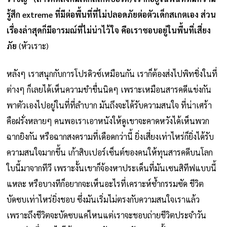
รู้สึก extreme ที่มีต่อพื้นที่ที่ไม่ปลอดภัยต่อตัวเด็กสเกตเอง ส่วน
เรื่องล่าสุดก็มีอารมณ์ที่ไม่น่าไว้ใจ คือเราชอบอยู่ในพื้นที่เสี่ยง
ภัย
(หัวเราะ)
หลังๆ เราสนุกกับการโปรดิวซ์เหมือนกัน เราก็ต้องส่งไปพิทชิ่งในที่
ต่างๆ ก็เลยได้เห็นความขำขื่นนิดๆ เพราะเหมือนสารคดีแข่งกัน
พาตัวเองไปอยู่ในที่ที่ลำบาก มันถึงจะได้รับความสนใจ ที่น่าเศร้า
คือฝรั่งหลายๆ คนพอเราเอาหนังให้ดูเขาจะคาดหวังได้เห็นพวก
ฉากยิงกัน หรือฉากสงครามที่เดือดกว่านี้ ยิ่งเสี่ยงเท่าไหร่ก็ยิ่งได้รับ
ความสนใจมากขึ้น เก้าสิบเปอร์เซ็นต์ของคนให้ทุนสารคดีบนโลก
ใบนี้มาจากทีวี เพราะงั้นเขาก็จ้องหาประเด็นที่มันเซนสิทีฟแบบนี้
แหละ หรือบางทีก็อยากจะเห็นอะไรที่เคราะห์ซ้ำกรรมซัด ชีวิต
บัดซบเท่าไหร่ยิ่งชอบ ซึ่งมันเริ่มไม่ตรงกับความสนใจเราแล้ว
เพราะถึงชีวิตจะบัดซบแค่ไหนแต่เราจะชอบถ่ายชีวิตประจำวัน