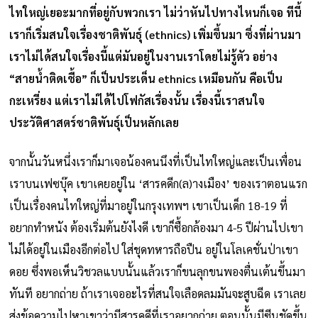
ไทใหญ่เยอะมากที่อยู่กับพวกเรา ไม่ว่าหันไปทางไหนก็เจอ ทีนี้
เราก็เริ่มสนใจเรื่องชาติพันธุ์ (ethnics) เพิ่มขึ้นมา ซึ่งที่ผ่านมา
เราไม่ได้สนใจเรื่องนี้แต่มันอยู่ในงานเราโดยไม่รู้ตัว อย่าง
“สายน้ำติดเชื้อ” ก็เป็นประเด็น ethnics เหมือนกัน คือเป็น
กะเหรี่ยง แต่เราไม่ได้ไปโฟกัสเรื่องนั้น เรื่องนี้เราสนใจ
ประวัติศาสตร์ชาติพันธุ์เป็นหลักเลย
จากนั้นวันหนึ่งเราก็มาเจอน้องคนนึงที่เป็นไทใหญ่และเป็นเพื่อน
เราบนเฟซบุ๊ค เขาเคยอยู่ใน ‘สารคดีก(ล)างเมือง’ ของเราตอนแรก
เป็นเรื่องคนไทใหญ่ที่มาอยู่ในกรุงเทพฯ เขาเป็นเด็ก 18-19 ที่
อยากทำหนัง ต้องเริ่มต้นยังไงดี เขาก็ซื้อกล้องมา 4-5 ปีผ่านไปเขา
ไม่ได้อยู่ในเมืองอีกต่อไป ใส่ชุดทหารถือปืน อยู่ในโลเคชั่นป่าเขา
ดอย ซึ่งพอเห็นวิชวลแบบนั้นแล้วเราก็ขนลุกขนพองตื่นเต้นขึ้นมา
ทันที อยากถ่าย ถ้าเราเจออะไรที่สนใจเลือดลมมันจะสูบฉีด เราเลย
ส่งข้อความไปหาเขาว่ามีสารคดีที่เราอยากถ่าย ตอนนั้นมีซีนชัดขึ้น