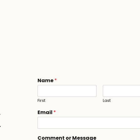
o
Name
*
r
C
o
First
Last
m
m
Email
*
E
e
n
t
M
Comment or Message
e