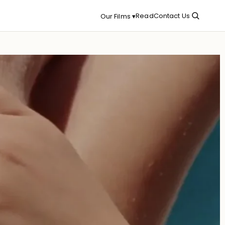
Read
Contact Us
Our Films ▾