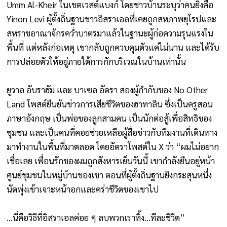
Umm Al-Kheir ในเขตเวสต์แบงก์ โดยชาวบ้านระบุว่าคนยิงคือ
Yinon Levi ผู้ตั้งถิ่นฐานชาวอิสราเอลที่เคยถูกสหภาพยุโรปและ
สหราชอาณาจักรคว่ำบาตรมาแล้วในฐานะผู้ก่อความรุนแรงใน
พื้นที่ แต่หลังก่อเหตุ เขากลับถูกควบคุมตัวแค่ไม่นาน และได้รับ
การปล่อยตัวให้อยู่ภายใต้การกักบริเวณในบ้านเท่านั้น
ยูวาล อับราฮัม และ บาเซล อัดรา สองผู้กำกับของ No Other
Land โพสต์ยืนยันข่าวการเสียชีวิตของฮาทาลิน ซึ่งเป็นครูสอน
ภาษาอังกฤษ เป็นพ่อของลูกสามคน เป็นนักต่อสู้เพื่อสิทธิของ
ชุมชน และเป็นคนที่คอยช่วยเหลือผู้สื่อข่าวกับทีมงานที่เดินทาง
มาทำงานในพื้นที่มาตลอด โดยอัดราโพสต์ใน X ว่า “ผมไม่อยาก
เชื่อเลย เพื่อนรักของผมถูกสังหารเย็นวันนี้ เขากำลังยืนอยู่หน้า
ศูนย์ชุมชนในหมู่บ้านของเขา ตอนที่ผู้ตั้งถิ่นฐานยิงกระสุนหนึ่ง
นัดพุ่งเข้าเจาะหน้าอกและคร่าชีวิตของเขาไป
…นี่คือวิธีที่อิสราเอลค่อย ๆ ลบพวกเราทิ้ง…ทีละชีวิต”