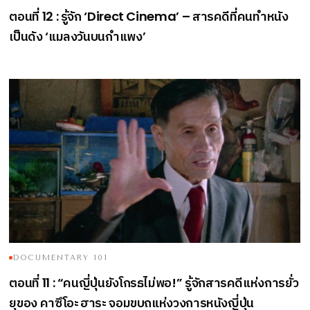
ตอนที่
รู้จัก
สารคดีที่คนทำหนัง
12 :
‘Direct Cinema’ –
เป็นดัง
แมลงวันบนกำแพง
‘
’
DOCUMENTARY 101
ตอนที่
คนญี่ปุ่นยังโกรธไม่พอ
รู้จักสารคดีแห่งการยั่ว
11 : “
!”
ยุของ
คาซึโอะ
ฮาระ
จอมขบถแห่งวงการหนังญี่ปุ่น