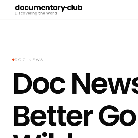
documentary·club
Discovering the World
DOC NEWS
Doc News
Better Go