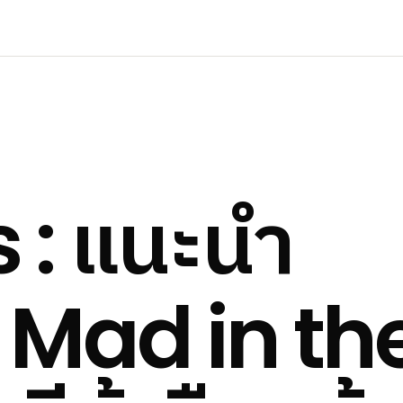
แนะนำ
 :
 Mad in th