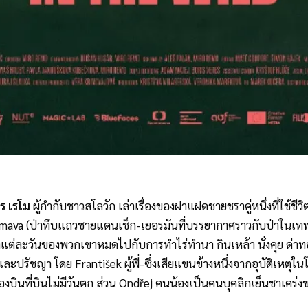
โร เรโม
ผู้กำกับชาวสโลวัก เล่าเรื่องของฝาแฝดชายชราคู่หนึ่งที่ใช้ช
umava (ป่าทึบแถวชายแดนเช็ก-เยอรมันที่บรรยากาศราวกับป่าในเทพน
าแต่ละวันของพวกเขาหมดไปกับการทำไร่ทำนา กินเหล้า นั่งคุย ด่าทอกั
ะปรัชญา โดย František ผู้พี่-ซึ่งเสียแขนข้างหนึ่งจากอุบัติเหตุในโ
่องบินที่บินไม่มีวันตก ส่วน Ondřej คนน้องเป็นคนบุคลิกเย็นชาเคร่งข