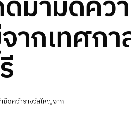
ดีม้ามืดคว้า
ญ่จากเทศกา
รี
้ามืดคว้ารางวัลใหญ่จาก