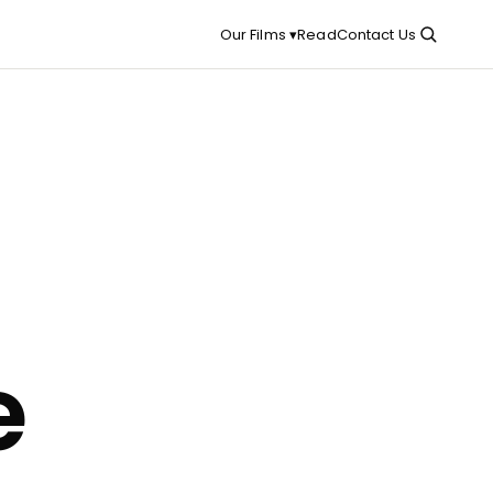
Read
Contact Us
Our Films ▾
e