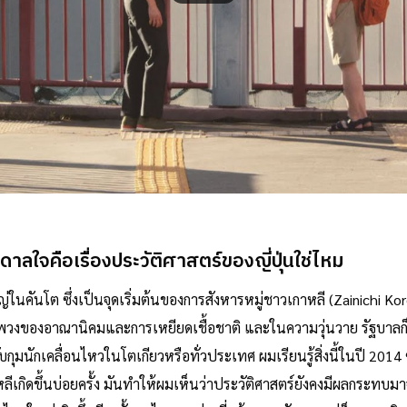
นดาลใจคือเรื่องประวัติศาสตร์ของญี่ปุ่นใช่ไหม
ในคันโต ซึ่งเป็นจุดเริ่มต้นของการสังหารหมู่ชาวเกาหลี (Zainichi K
ผลพวงของอาณานิคมและการเหยียดเชื้อชาติ และในความวุ่นวาย รัฐบาลก็
มนักเคลื่อนไหวในโตเกียวหรือทั่วประเทศ ผมเรียนรู้สิ่งนี้ในปี 2014 ซึ่ง
ลีเกิดขึ้นบ่อยครั้ง มันทำให้ผมเห็นว่าประวัติศาสตร์ยังคงมีผลกระทบมาจ