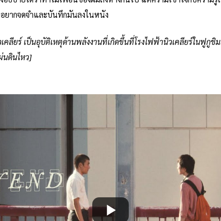
่ผมอยากจดจำและบันทึกมันลงในหนัง
ิวเคลียร์ เป็นอุบัติเหตุด้านพลังงานที่เกิดขึ้นที่โรงไฟฟ้านิวเคลียร์ในฟูกูชิ
ผ่นดินไหว]