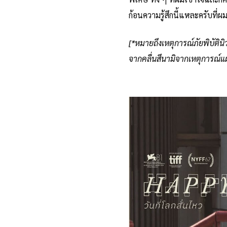
ก้อนความรู้สึกนี้แหละครับที
[*หมายถึงเหตุการณ์
ภัยพิบัติน
จากคลื่นสึนามิจากเหตุการณ์แ