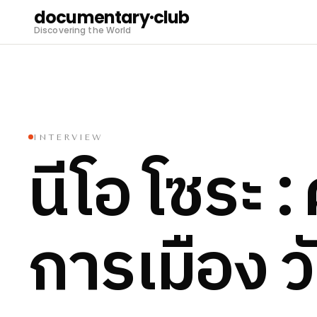
documentary·club
Discovering the World
INTERVIEW
นีโอ
โซระ
:
การเมือง
ว