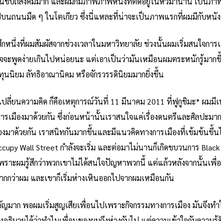
ขบถสังคมมาก และผมก็มีภาพภาพหนึ่งที่ติดอยู่ในหัวมานาน เป็นภาพว
ถนนมืด ๆ ในโตเกียว ซึ่งนี่แหละที่น่าจะเป็นภาพแรกที่ผมมีกับหนังเรื
สึกหนึ่งที่ผมสัมผัสจากช่วงเวลาในมหาวิทยาลัย ช่วงนั้นผมเริ่มสนใจการเมื
็อาจจะพูดง่ายเกินไปหน่อยนะ แต่เอาเป็นว่ามันเหมือนผมตระหนักรู้มากขึ
งทุนนิยม ลัทธิอาณานิคม หรือจักรวรรดินิยมมากยิ่งขึ้น
ปลี่ยนความคิด ก็คือเหตุการณ์วันที่ 11 มีนาคม 2011 ที่ฟูกูชิมะ* ผมมี
การเมืองมาด้วยกัน ซึ่งก่อนหน้านั้นเราสนใจแค่เรื่องดนตรีและศิลปะมา
มาด้วยกัน เราสนิทกันมากขึ้นและมีแนวคิดทางการเมืองที่เข้มข้นขึ้น
cupy Wall Street กำลังจะเริ่ม และต่อมาไม่นานก็เกิดขบวนการ Black 
เพราะผมรู้สึกว่าพวกเขาไม่ได้สนใจปัญหาพวกนี้ แต่แล้วหลังจากนั้นเพื
มากกว่าผม และเขาก็เริ่มห่างเหินออกไปจากผมเหมือนกัน
ัญมาก พอผมเริ่มสูญเสียเพื่อนไปเพราะกิจกรรมทางการเมือง มันจึงทำให้
็คงอธิบายได้ว่าทำไมเพื่อนของผมถึงห่างกันไป แต่ความเข้าใจกับความรู้ส