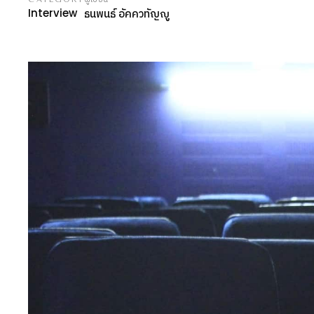
Interview
ธนพนธ์
อัคควทัญญู