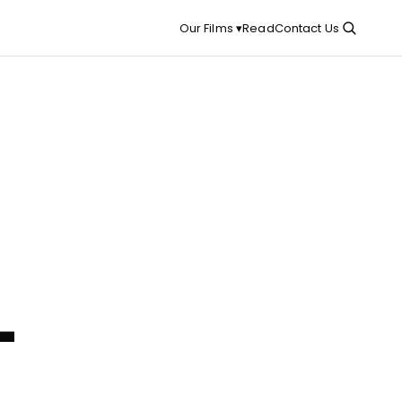
Read
Contact Us
Our Films ▾
-