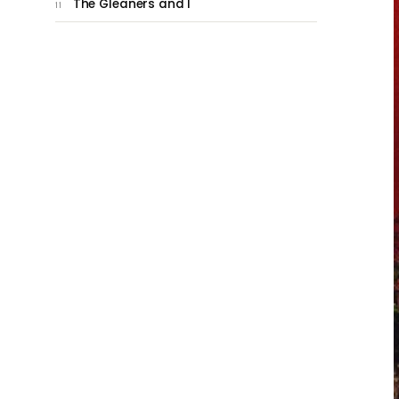
The Gleaners and I
11