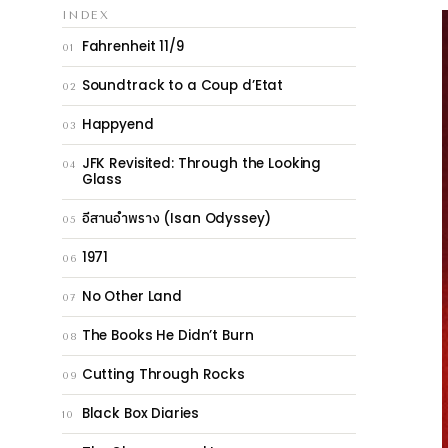
INDEX
Fahrenheit 11/9
01
Soundtrack to a Coup d’Etat
02
Happyend
03
JFK Revisited: Through the Looking
04
Glass
อีสานอำพราง
(Isan Odyssey)
05
1971
06
No Other Land
07
The Books He Didn’t Burn
08
Cutting Through Rocks
09
Black Box Diaries
10