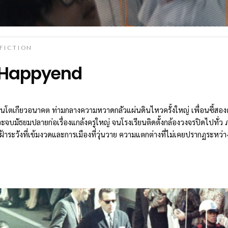
FICTION
Happyend
ในโตเกียวอนาคต ท่ามกลางความหวาดกลัวแผ่นดินไหวครั้งใหญ่ เพื่อนซี้สองค
จะจบมัธยมปลายก่อเรื่องแกล้งครูใหญ่ จนโรงเรียนติดตั้งกล้องวงจรปิดไปทั่ว 
เฝ้าระวังที่เข้มงวดและการเมืองที่วุ่นวาย ความแตกต่างที่ไม่เคยปรากฏระหว
เริ่มปริแตก เมื่อคนหนึ่งตื่นตัวทางการเมือง ขณะที่อีกคนเลือกจะใช้ชีวิตเหมือ
อะไรเกิดขึ้น
04