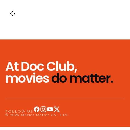
At Doc Club,
movies
do matter.
FOLLOW US
© 2026 Movies Matter Co., Ltd.