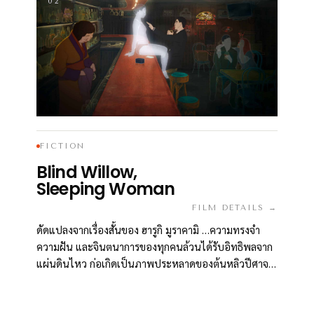
02
FICTION
Blind Willow,
Sleeping Woman
FILM DETAILS →
ดัดแปลงจากเรื่องสั้นของ ฮารูกิ มูราคามิ …ความทรงจำ
ความฝัน และจินตนาการของทุกคนล้วนได้รับอิทธิพลจาก
แผ่นดินไหว ก่อเกิดเป็นภาพประหลาดของต้นหลิวปีศาจ
หนอนยักษ์ คำสาบาน กล่องลึกลับ และทางเดินอันมืดมิดไร้
ที่สิ้นสุด ซึ่งอาจนำพาพวกเขาไปพบบางสิ่งในก้นบึ้งแห่งตัว
ตนของพวกเขาเอง