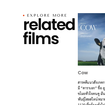
EXPLORE MORE
related
films
Cow
สารคดีแนวสังเกตกา
มี “ดาราเอก” ชื่อ ล
ขโมยหัวใจคนดู มัน
พันธุ์โฮลสไตน์หมา
1129 ที่กล้องเข้าไ