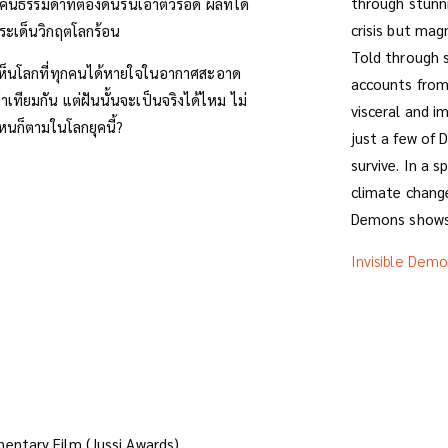
through stunni
กคนธรรมดาที่ต้องดิ้นรนเอาตัวรอด ผลที่ได้
crisis but magn
ระเด็นวิกฤตโลกร้อน
Told through 
ห็นโลกที่ทุกคนได้หายใจในอากาศสะอาด
accounts from 
าเทียมกัน แต่ฝันนั้นจะเป็นจริงได้ไหม ไม่
visceral and i
ไหนก็ตามในโลกยุคนี้?
just a few of D
survive. In a 
climate change
Demons shows 
Invisible Demo
entary Film (Jussi Awards)