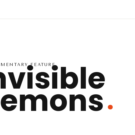
nvisible
MENTARY FEATURE
emons