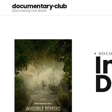
documentary·club
Discovering the World
I
DOCU
D