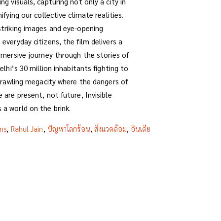
ng visuals, capturing not only a city in
ifying our collective climate realities.
striking images and eye-opening
everyday citizens, the film delivers a
mmersive journey through the stories of
elhi’s 30 million inhabitants fighting to
sprawling megacity where the dangers of
 are present, not future, Invisible
a world on the brink.
ns
,
Rahul Jain
,
ปัญหาโลกร้อน
,
สิ่งแวดล้อม
,
อินเดีย