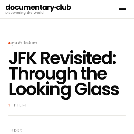
documentary·club
Discovering the World
คุณกำลังค้นหา
JFK Revisited:
Through the
Looking Glass
1
FILM
INDEX