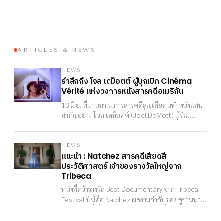
จำสีจางคราวนั้นและพยายามปะติดปะต่อเพื่อทำความ
เข้าใจตัวตนและความเจ็บปวดของผู้ชายคนนี้
ARTICLES & NEWS
NEWS
รำลึกถึง
โจล
เดม็อตต์
ผู้บุกเบิก
Cinéma
แห่งวงการหนังสารคดีอเมริกัน
Vérité
13 มิ.ย. ที่ผ่านมา วงการสารคดีสูญเสียคนทำหนังแสน
สำคัญอย่าง โจล เดม็อตต์ (Joel DeMott) ผู้ร่วม
คิดค้นระบบกล้องและการบันทึกเสียงซึ่งทำให้เกิด
“การทำสารคดีแบบ Cinéma Vérité ด้วยตัวคนเดียว”
และหนังของเธอได้รับการยกย่องว่าถ่ายทอดสังคม
NEWS
แนะนำ
สารคดีเสียดสี
: Natchez
อเมริกันได้อย่างทั้งงดงามลึกซึ้ง จนเป็นแรงบันดาลใจ
ประวัติศาสตร์
เจ้าของรางวัลใหญ่จาก
ให้แก่คนทำหนังรุ่นต่อมามากมาย
Tribeca
หนังที่คว้ารางวัล Best Documentary จาก Tribeca
Festival ปีนี้คือ Natchez ผลงานกำกับของ ซูซานนาห์
เฮอร์เบิร์ต ซึ่งตั้งคำถามว่า “ใครกันแน่ที่เป็น ‘ผู้เล่า
เรื่อง’ ประวัติศาสตร์?” ได้อย่างแสบสันน่าสนใจสุด ๆ