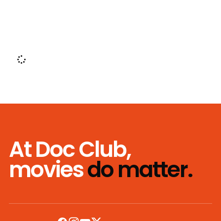
At Doc Club,
movies
do matter.