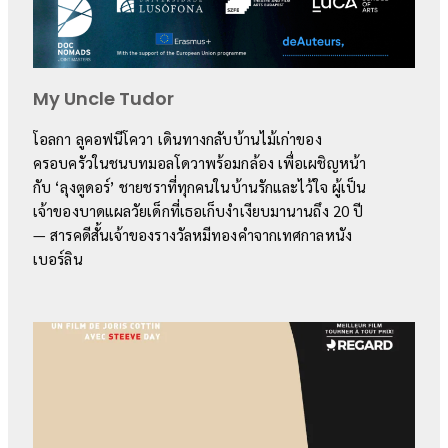
My Uncle Tudor
โอลกา ลูคอฟนีโควา เดินทางกลับบ้านไม้เก่าของ
ครอบครัวในชนบทมอลโดวาพร้อมกล้อง เพื่อเผชิญหน้า
กับ ‘ลุงตูดอร์’ ชายชราที่ทุกคนในบ้านรักและไว้ใจ ผู้เป็น
เจ้าของบาดแผลวัยเด็กที่เธอเก็บงำเงียบมานานถึง 20 ปี
— สารคดีสั้นเจ้าของรางวัลหมีทองคำจากเทศกาลหนัง
เบอร์ลิน