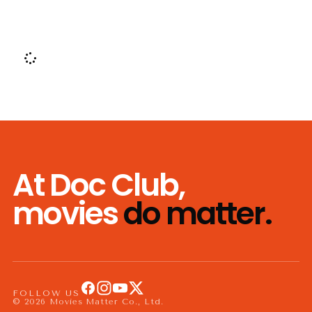
At Doc Club,
movies
do matter.
FOLLOW US
© 2026 Movies Matter Co., Ltd.