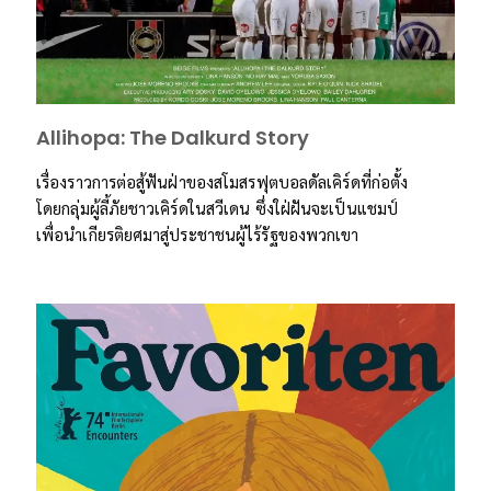
Allihopa: The Dalkurd Story
เรื่องราวการต่อสู้ฟันฝ่าของสโมสรฟุตบอลดัลเคิร์ดที่ก่อตั้ง
โดยกลุ่มผู้ลี้ภัยชาวเคิร์ดในสวีเดน ซึ่งใฝ่ฝันจะเป็นแชมป์
เพื่อนำเกียรติยศมาสู่ประชาชนผู้ไร้รัฐของพวกเขา