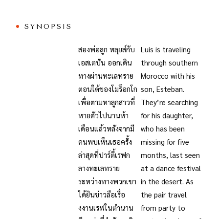
SYNOPSIS
สองพ่อลูก หลุยส์กับ
Luis is traveling
เอสเตบัน ออกเดิน
through southern
ทางผ่านทะเลทราย
Morocco with his
ตอนใต้ของโมร็อกโก
son, Esteban.
เพื่อตามหาลูกสาวที่
They’re searching
หายตัวไปนานห้า
for his daughter,
เดือนแล้วหลังจากมี
who has been
คนพบเห็นเธอครั้ง
missing for five
ล่าสุดที่ปาร์ตี้เรฟก
months, last seen
ลางทะเลทราย
at a dance festival
ระหว่างทางพวกเขา
in the desert. As
ได้ยินข่าวลือเรื่อ
the pair travel
งงานเรฟในตำนาน
from party to