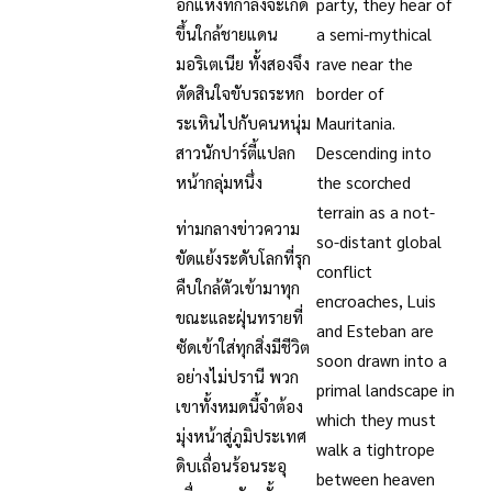
อีกแห่งที่กำลังจะเกิด
party, they hear of
ขึ้นใกล้ชายแดน
a semi-mythical
มอริเตเนีย ทั้งสองจึง
rave near the
ตัดสินใจขับรถระหก
border of
ระเหินไปกับคนหนุ่ม
Mauritania.
สาวนักปาร์ตี้แปลก
Descending into
หน้ากลุ่มหนึ่ง
the scorched
terrain as a not-
ท่ามกลางข่าวความ
so-distant global
ขัดแย้งระดับโลกที่รุก
conflict
คืบใกล้ตัวเข้ามาทุก
encroaches, Luis
ขณะและฝุ่นทรายที่
and Esteban are
ซัดเข้าใส่ทุกสิ่งมีชีวิต
soon drawn into a
อย่างไม่ปรานี พวก
primal landscape in
เขาทั้งหมดนี้จำต้อง
which they must
มุ่งหน้าสู่ภูมิประเทศ
walk a tightrope
ดิบเถื่อนร้อนระอุ
between heaven